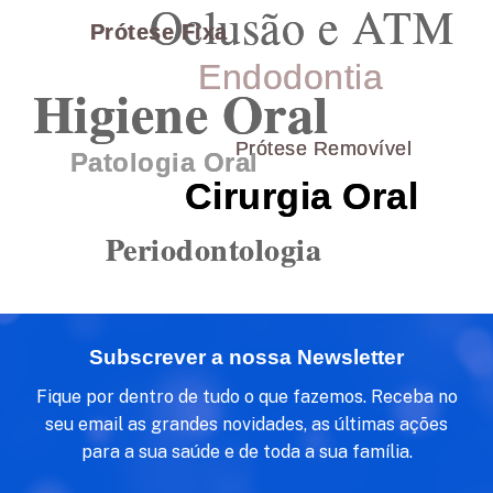
Oclusão e ATM
Prótese Fixa
Endodontia
Higiene Oral
Prótese Removível
Patologia Oral
Cirurgia Oral
Periodontologia
Subscrever a nossa Newsletter
Fique por dentro de tudo o que fazemos. Receba no
seu email as grandes novidades, as últimas ações
para a sua saúde e de toda a sua família.