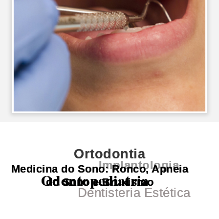
Ortodontia
Implantologia
Medicina do Sono: Ronco, Apneia
Odontopediatria
do Sono e Bruxismo
Dentisteria Estética