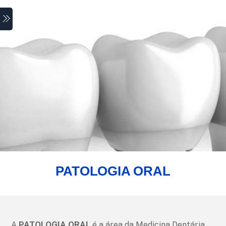
Skip
Menu
to
content
PATOLOGIA ORAL
A
PATOLOGIA ORAL
é a área da Medicina Dentária