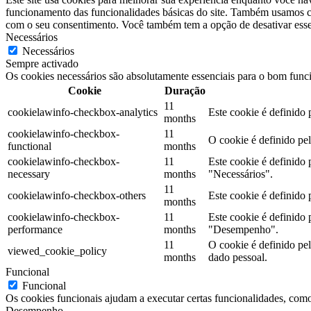
funcionamento das funcionalidades básicas do site. Também usamos co
com o seu consentimento. Você também tem a opção de desativar esses
Necessários
Necessários
Sempre activado
Os cookies necessários são absolutamente essenciais para o bom func
Cookie
Duração
11
cookielawinfo-checkbox-analytics
Este cookie é definido
months
cookielawinfo-checkbox-
11
O cookie é definido pe
functional
months
cookielawinfo-checkbox-
11
Este cookie é definido
necessary
months
"Necessários".
11
cookielawinfo-checkbox-others
Este cookie é definido
months
cookielawinfo-checkbox-
11
Este cookie é definido
performance
months
"Desempenho".
11
O cookie é definido pe
viewed_cookie_policy
months
dado pessoal.
Funcional
Funcional
Os cookies funcionais ajudam a executar certas funcionalidades, como 
Desempenho