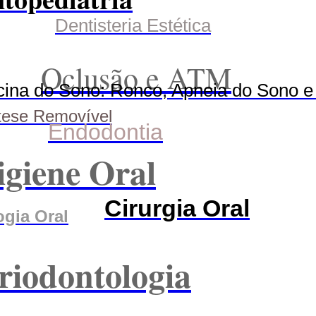
Dentisteria Estética
Oclusão e ATM
cina do Sono: Ronco, Apneia do Sono e
tese Removível
Endodontia
igiene Oral
Cirurgia Oral
ogia Oral
riodontologia