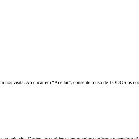
m nos visita. Ao clicar em “Aceitar”, consente o uso de TODOS os coo
vega pelo site. Destes, os cookies categorizados conforme necessário s