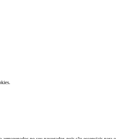
kies.
ão armazenados no seu navegador, pois são essenciais para o