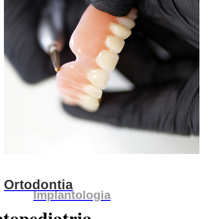
Ortodontia
Implantologia
topediatria