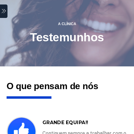
Skip
Menu
to
content
A CLÍNICA
Testemunhos
O que pensam de nós
GRANDE EQUIPA!!
Continuem sempre a trabalhar com o