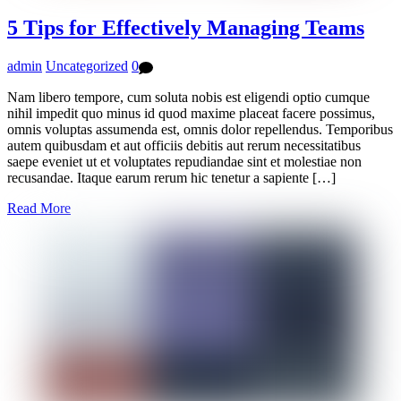
5 Tips for Effectively Managing Teams
admin
Uncategorized
0
Nam libero tempore, cum soluta nobis est eligendi optio cumque
nihil impedit quo minus id quod maxime placeat facere possimus,
omnis voluptas assumenda est, omnis dolor repellendus. Temporibus
autem quibusdam et aut officiis debitis aut rerum necessitatibus
saepe eveniet ut et voluptates repudiandae sint et molestiae non
recusandae. Itaque earum rerum hic tenetur a sapiente […]
Read More