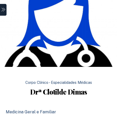
Skip
Menu
to
content
Corpo Clínico - Especialidades Médicas
Drª Clotilde Dimas
Medicina Geral e Familiar